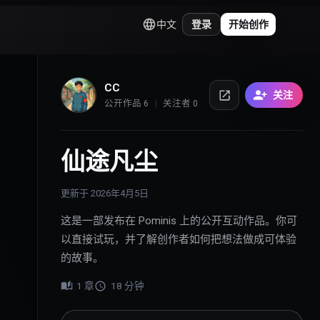
中文
登录
开始创作
CC
关注
公开作品
6
关注者
0
仙途凡尘
更新于
2026年4月5日
这是一部发布在 Pominis 上的公开互动作品。你可
以直接试玩，并了解创作者如何把想法做成可体验
的故事。
1
章
18
分钟