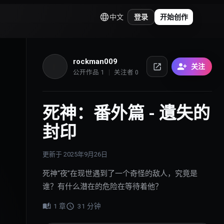
中文
登录
开始创作
rockman009
r
关注
公开作品
1
关注者
0
死神：番外篇 - 遺失的
封印
更新于
2025年9月26日
死神“夜”在现世遇到了一个奇怪的敌人，究竟是
谁？有什么潜在的危险在等待着他？
1
章
31
分钟