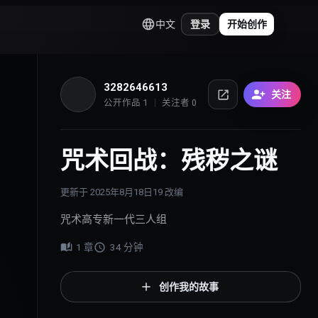
中文
登录
开始创作
3282646613
3
关注
公开作品
1
关注者
0
咒术回战：残秽之谜
更新于
2025年8月18日
19
改编
咒术高专新一代三人组
1
章
34
分钟
创作我的故事