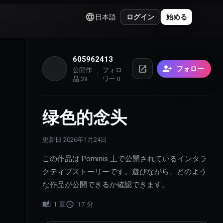
日本語
ログイン
始める
605962413
6
フォロー
公開作
フォロ
品
39
ワー
0
绿色的念头
更新日
2026年1月24日
この作品は Pominis 上で公開されているインタラ
クティブストーリーです。遊びながら、どのよう
な作品が公開できるか確認できます。
1
章
17
分