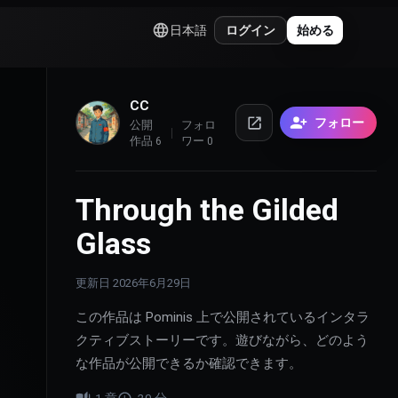
日本語
ログイン
始める
CC
フォロー
公開
フォロ
作品
6
ワー
0
Through the Gilded
Glass
更新日
2026年6月29日
この作品は Pominis 上で公開されているインタラ
クティブストーリーです。遊びながら、どのよう
な作品が公開できるか確認できます。