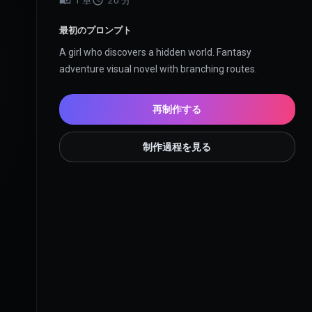
1
章
20
分
最初のプロンプト
A girl who discovers a hidden world. Fantasy 
adventure visual novel with branching routes.
再制作する
制作過程を見る