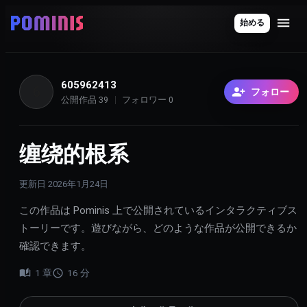
始める
605962413
6
フォロー
公開作品
39
フォロワー
0
缠绕的根系
更新日
2026年1月24日
この作品は Pominis 上で公開されているインタラクティブス
トーリーです。遊びながら、どのような作品が公開できるか
確認できます。
1
章
16
分