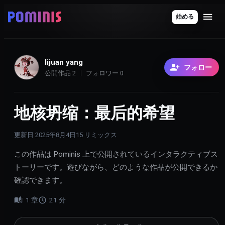
始める
lijuan yang
フォロー
公開作品
2
フォロワー
0
地核坍缩：最后的希望
更新日
2025年8月4日
15
リミックス
この作品は Pominis 上で公開されているインタラクティブス
トーリーです。遊びながら、どのような作品が公開できるか
確認できます。
1
章
21
分