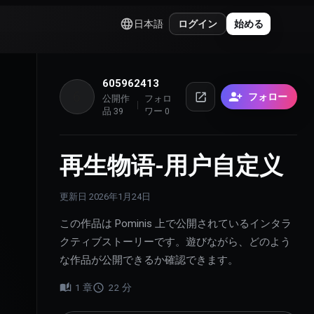
日本語
ログイン
始める
605962413
6
フォロー
公開作
フォロ
品
39
ワー
0
再生物语-用户自定义
更新日
2026年1月24日
この作品は Pominis 上で公開されているインタラ
クティブストーリーです。遊びながら、どのよう
な作品が公開できるか確認できます。
1
章
22
分