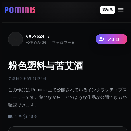
始める
605962413
6
フォロー
公開作品
39
フォロワー
0
粉色塑料与苦艾酒
更新日
2026年1月24日
この作品は Pominis 上で公開されているインタラクティブス
トーリーです。遊びながら、どのような作品が公開できるか
確認できます。
1
章
15
分