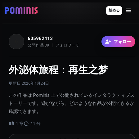
始める
605962413
6
フォロー
公開作品
39
フォロワー
0
外泌体旅程：再生之梦
更新日
2026年1月24日
この作品は Pominis 上で公開されているインタラクティブス
トーリーです。遊びながら、どのような作品が公開できるか
確認できます。
1
章
21
分