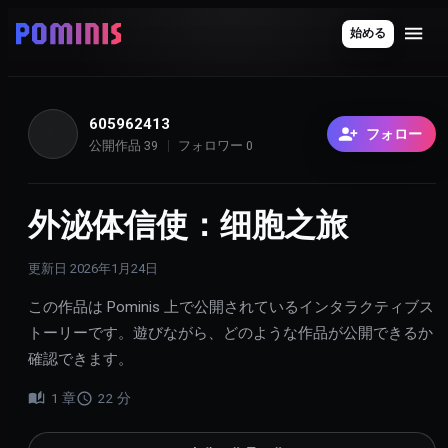
始める
605962413
6
フォロー
公開作品
39
フォロワー
0
外泌体信使：细胞之旅
更新日
2026年1月24日
この作品は Pominis 上で公開されているインタラクティブス
トーリーです。遊びながら、どのような作品が公開できるか
確認できます。
1
章
22
分