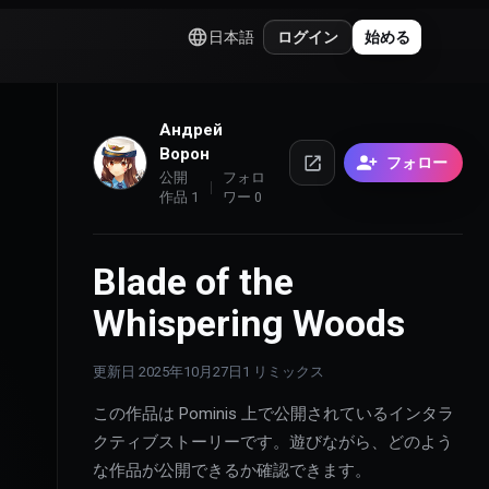
日本語
ログイン
始める
Андрей
Ворон
フォロー
公開
フォロ
作品
1
ワー
0
Blade of the
Whispering Woods
更新日
2025年10月27日
1
リミックス
この作品は Pominis 上で公開されているインタラ
クティブストーリーです。遊びながら、どのよう
な作品が公開できるか確認できます。