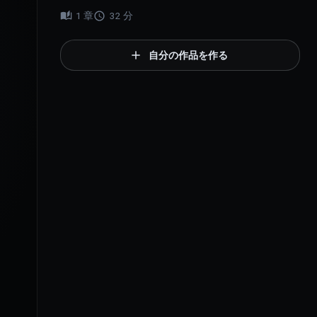
1
章
32
分
自分の作品を作る