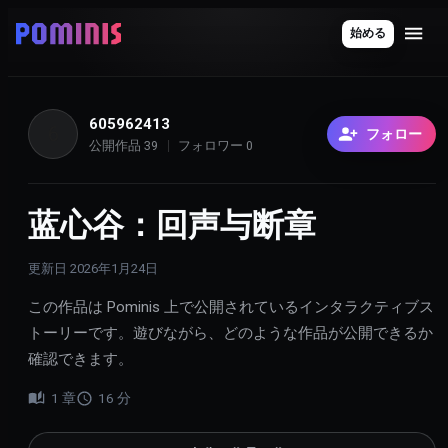
始める
605962413
6
フォロー
公開作品
39
フォロワー
0
蓝心谷：回声与断章
更新日
2026年1月24日
この作品は Pominis 上で公開されているインタラクティブス
トーリーです。遊びながら、どのような作品が公開できるか
確認できます。
1
章
16
分