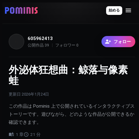
始める
605962413
6
フォロー
公開作品
39
フォロワー
0
外泌体狂想曲：鲸落与像素
蛙
更新日
2026年1月24日
この作品は Pominis 上で公開されているインタラクティブス
トーリーです。遊びながら、どのような作品が公開できるか
確認できます。
1
章
21
分