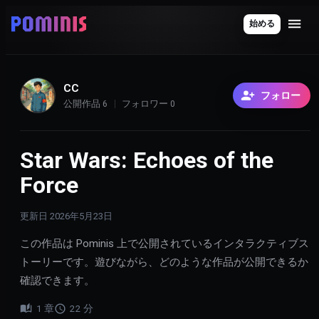
始める
CC
フォロー
公開作品
6
フォロワー
0
Star Wars: Echoes of the
Force
更新日
2026年5月23日
この作品は Pominis 上で公開されているインタラクティブス
トーリーです。遊びながら、どのような作品が公開できるか
確認できます。
1
章
22
分