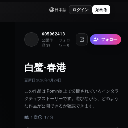
日本語
ログイン
始める
605962413
6
フォロー
公開作
フォロ
品
39
ワー
0
白鹭·春港
更新日
2026年1月24日
この作品は Pominis 上で公開されているインタラ
クティブストーリーです。遊びながら、どのよう
な作品が公開できるか確認できます。
1
章
17
分