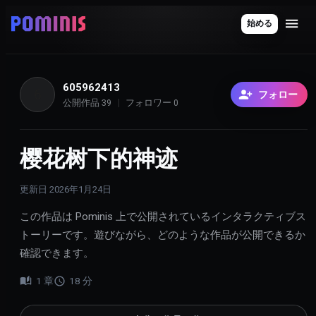
始める
605962413
6
フォロー
公開作品
39
フォロワー
0
樱花树下的神迹
更新日
2026年1月24日
この作品は Pominis 上で公開されているインタラクティブス
トーリーです。遊びながら、どのような作品が公開できるか
確認できます。
1
章
18
分