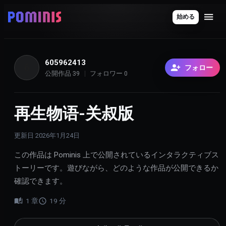
始める
605962413
6
フォロー
公開作品
39
フォロワー
0
再生物语-关叔版
更新日
2026年1月24日
この作品は Pominis 上で公開されているインタラクティブス
トーリーです。遊びながら、どのような作品が公開できるか
確認できます。
1
章
19
分