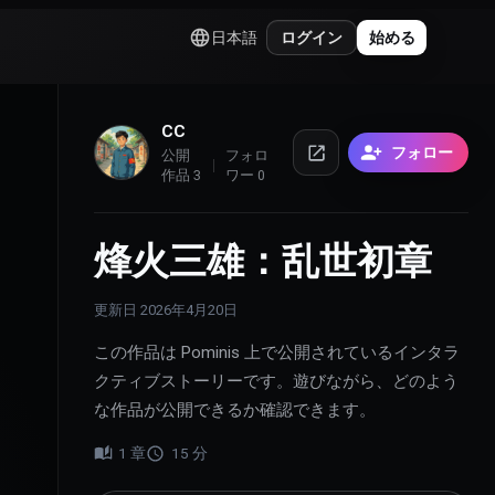
日本語
ログイン
始める
CC
フォロー
公開
フォロ
作品
3
ワー
0
烽火三雄：乱世初章
更新日
2026年4月20日
この作品は Pominis 上で公開されているインタラ
クティブストーリーです。遊びながら、どのよう
な作品が公開できるか確認できます。
1
章
15
分